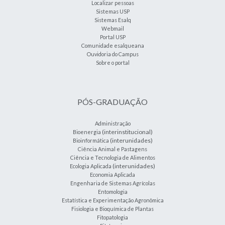
Localizar pessoas
Sistemas USP
Sistemas Esalq
Webmail
Portal USP
Comunidade esalqueana
Ouvidoria do Campus
Sobre o portal
PÓS-GRADUAÇÃO
Administração
(interinstitucional)
Bioenergia
(interunidades)
Bioinformática
Ciência Animal e Pastagens
Ciência e Tecnologia de Alimentos
(interunidades)
Ecologia Aplicada
Economia Aplicada
Engenharia de Sistemas Agrícolas
Entomologia
Estatística e Experimentação Agronômica
Fisiologia e Bioquímica de Plantas
Fitopatologia