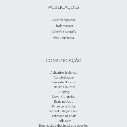
PUBLICAÇÕES
Scientia Agricola
Phyllomedusa
Scientia Forestalis
Visão Agrícola
COMUNICAÇÃO
Aplicativo Esalqnet
Agrodestaque
Banco de Notícias
Boletim Esalqnet
Clipping
Dever Cumprido
Esalq notícias
Papo com a Esalq
Podcast Estação Esalq
Profissões na Esalq
Rádio USP
Realização e divulgação de eventos