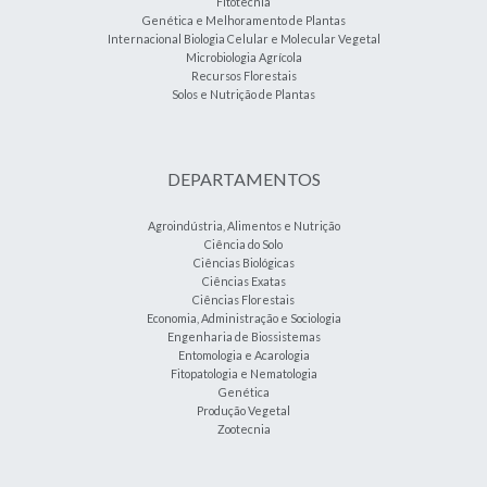
Fitotecnia
Genética e Melhoramento de Plantas
Internacional Biologia Celular e Molecular Vegetal
Microbiologia Agrícola
Recursos Florestais
Solos e Nutrição de Plantas
DEPARTAMENTOS
Agroindústria, Alimentos e Nutrição
Ciência do Solo
Ciências Biológicas
Ciências Exatas
Ciências Florestais
Economia, Administração e Sociologia
Engenharia de Biossistemas
Entomologia e Acarologia
Fitopatologia e Nematologia
Genética
Produção Vegetal
Zootecnia