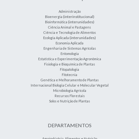
Administração
(interinstitucional)
Bioenergia
(interunidades)
Bioinformática
Ciência Animal e Pastagens
Ciência e Tecnologia de Alimentos
(interunidades)
Ecologia Aplicada
Economia Aplicada
Engenharia de Sistemas Agrícolas
Entomologia
Estatística e Experimentação Agronômica
Fisiologia e Bioquímica de Plantas
Fitopatologia
Fitotecnia
Genética e Melhoramento de Plantas
Internacional Biologia Celular e Molecular Vegetal
Microbiologia Agrícola
Recursos Florestais
Solos e Nutrição de Plantas
DEPARTAMENTOS
Agroindústria, Alimentos e Nutrição