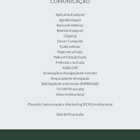
COMUNICAÇÃO
Aplicativo Esalqnet
Agrodestaque
Banco de Notícias
Boletim Esalqnet
Clipping
Dever Cumprido
Esalq notícias
Papo com a Esalq
Podcast Estação Esalq
Profissões na Esalq
Rádio USP
Realização e divulgação de eventos
Requisição de divulgação
Solicitação de entrevista (IMPRENSA)
TV USP Piracicaba
Vídeo Institucional
Plano de Comunicação e Marketing (PCM) Institucional
Vale do Piracicaba