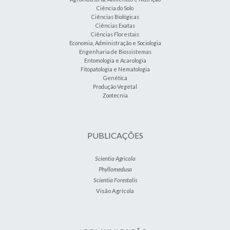
Ciência do Solo
Ciências Biológicas
Ciências Exatas
Ciências Florestais
Economia, Administração e Sociologia
Engenharia de Biossistemas
Entomologia e Acarologia
Fitopatologia e Nematologia
Genética
Produção Vegetal
Zootecnia
PUBLICAÇÕES
Scientia Agricola
Phyllomedusa
Scientia Forestalis
Visão Agrícola