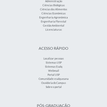
Administração
Ciências Biológicas
Ciências dos Alimentos
Ciências Econômicas
Engenharia Agronômica
Engenharia Florestal
Gestão Ambiental
Licenciaturas
ACESSO RÁPIDO
Localizar pessoas
Sistemas USP
Sistemas Esalq
Webmail
Portal USP
Comunidade esalqueana
Ouvidoria do Campus
Sobre o portal
PÓS-GRADUAÇÃO