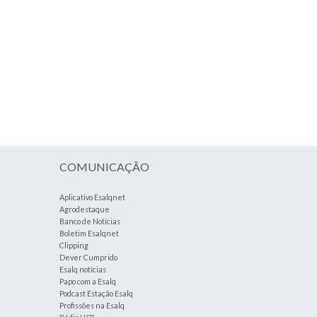
COMUNICAÇÃO
Aplicativo Esalqnet
Agrodestaque
Banco de Notícias
Boletim Esalqnet
Clipping
Dever Cumprido
Esalq notícias
Papo com a Esalq
Podcast Estação Esalq
Profissões na Esalq