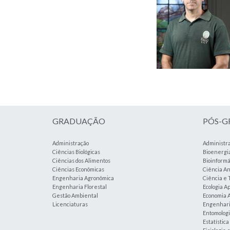
GRADUAÇÃO
PÓS-
Administração
Administr
Ciências Biológicas
Bioenergi
Ciências dos Alimentos
Bioinformá
Ciências Econômicas
Ciência An
Engenharia Agronômica
Ciência e 
Engenharia Florestal
Ecologia A
Gestão Ambiental
Economia A
Licenciaturas
Engenharia
Entomolog
Estatístic