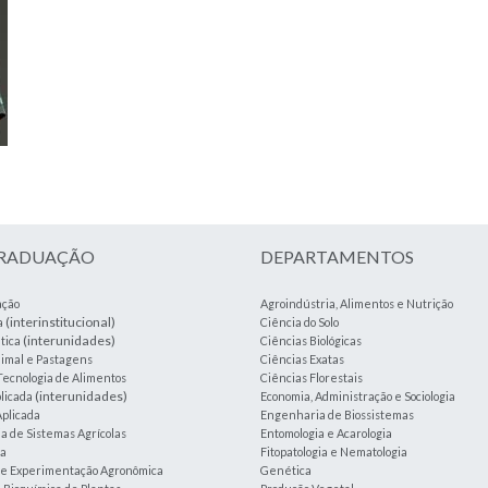
GRADUAÇÃO
DEPARTAMENTOS
ação
Agroindústria, Alimentos e Nutrição
(interinstitucional)
a
Ciência do Solo
(interunidades)
tica
Ciências Biológicas
imal e Pastagens
Ciências Exatas
Tecnologia de Alimentos
Ciências Florestais
(interunidades)
plicada
Economia, Administração e Sociologia
plicada
Engenharia de Biossistemas
 de Sistemas Agrícolas
Entomologia e Acarologia
ia
Fitopatologia e Nematologia
a e Experimentação Agronômica
Genética