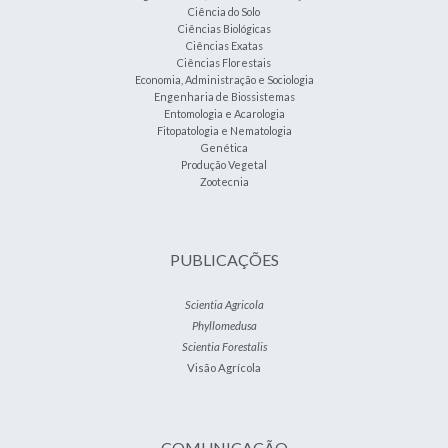
Ciência do Solo
Ciências Biológicas
Ciências Exatas
Ciências Florestais
Economia, Administração e Sociologia
Engenharia de Biossistemas
Entomologia e Acarologia
Fitopatologia e Nematologia
Genética
Produção Vegetal
Zootecnia
PUBLICAÇÕES
Scientia Agricola
Phyllomedusa
Scientia Forestalis
Visão Agrícola
COMUNICAÇÃO