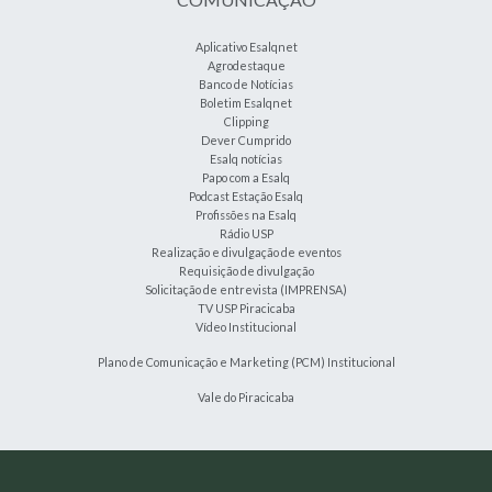
Aplicativo Esalqnet
Agrodestaque
Banco de Notícias
Boletim Esalqnet
Clipping
Dever Cumprido
Esalq notícias
Papo com a Esalq
Podcast Estação Esalq
Profissões na Esalq
Rádio USP
Realização e divulgação de eventos
Requisição de divulgação
Solicitação de entrevista (IMPRENSA)
TV USP Piracicaba
Vídeo Institucional
Plano de Comunicação e Marketing (PCM) Institucional
Vale do Piracicaba