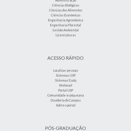
Administração
Ciências Biológicas
Ciências dos Alimentos
Ciências Econômicas
Engenharia Agronômica
Engenharia Florestal
Gestão Ambiental
Licenciaturas
ACESSO RÁPIDO
Localizar pessoas
Sistemas USP
Sistemas Esalq
Webmail
Portal USP
Comunidade esalqueana
Ouvidoria do Campus
Sobre o portal
PÓS-GRADUAÇÃO