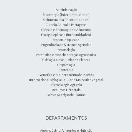
Administração
(interinstitucional)
Bioenergia
(interunidades)
Bioinformática
Ciência Animal e Pastagens
Ciência e Tecnologia de Alimentos
(interunidades)
Ecologia Aplicada
Economia Aplicada
Engenharia de Sistemas Agrícolas
Entomologia
Estatística e Experimentação Agronômica
Fisiologia e Bioquímica de Plantas
Fitopatologia
Fitotecnia
Genética e Melhoramento de Plantas
Internacional Biologia Celular e Molecular Vegetal
Microbiologia Agrícola
Recursos Florestais
Solos e Nutrição de Plantas
DEPARTAMENTOS
Agroindústria, Alimentos e Nutrição