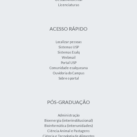
Licenciaturas
ACESSO RÁPIDO
Localizar pessoas
Sistemas USP
Sistemas Esalq
Webmail
Portal USP
Comunidade esalqueana
Ouvidoria do Campus
Sobre o portal
PÓS-GRADUAÇÃO
Administração
(interinstitucional)
Bioenergia
(interunidades)
Bioinformática
Ciência Animal e Pastagens
Ciência e Tecnologia de Alimentos