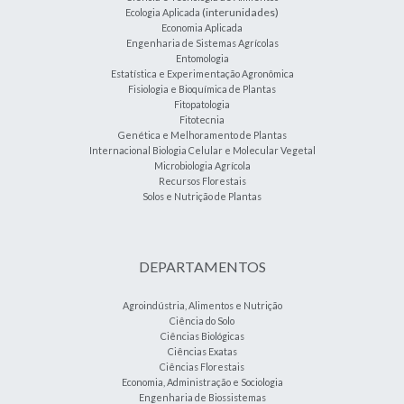
(interunidades)
Ecologia Aplicada
Economia Aplicada
Engenharia de Sistemas Agrícolas
Entomologia
Estatística e Experimentação Agronômica
Fisiologia e Bioquímica de Plantas
Fitopatologia
Fitotecnia
Genética e Melhoramento de Plantas
Internacional Biologia Celular e Molecular Vegetal
Microbiologia Agrícola
Recursos Florestais
Solos e Nutrição de Plantas
DEPARTAMENTOS
Agroindústria, Alimentos e Nutrição
Ciência do Solo
Ciências Biológicas
Ciências Exatas
Ciências Florestais
Economia, Administração e Sociologia
Engenharia de Biossistemas