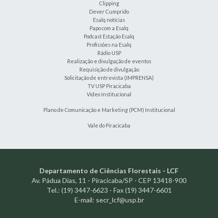
Clipping
Dever Cumprido
Esalq notícias
Papo com a Esalq
Podcast Estação Esalq
Profissões na Esalq
Rádio USP
Realização e divulgação de eventos
Requisição de divulgação
Solicitação de entrevista (IMPRENSA)
TV USP Piracicaba
Vídeo Institucional
Plano de Comunicação e Marketing (PCM) Institucional
Vale do Piracicaba
Departamento de Ciências Florestais - LCF
Av. Pádua Dias, 11 - Piracicaba/SP - CEP 13418-900
Tel.: (19) 3447-6623 - Fax (19) 3447-6601
E-mail:
secr_lcf@usp.br