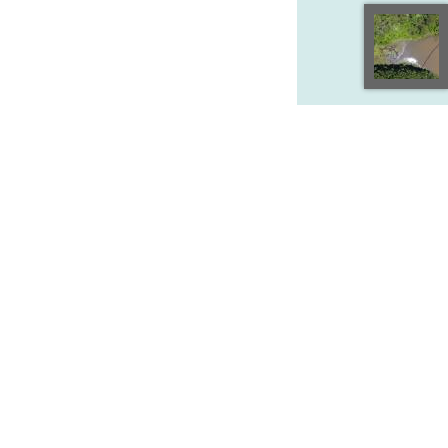
GRADUAÇÃO
PÓS-
Administração
Administr
Ciências Biológicas
Bioenergi
Ciências dos Alimentos
Bioinformá
Ciências Econômicas
Ciência An
Engenharia Agronômica
Ciência e 
Engenharia Florestal
Ecologia A
Gestão Ambiental
Economia A
Licenciaturas
Engenharia
Entomolog
Estatístic
Fisiologia 
Fitopatolog
ACESSO RÁPIDO
Fitotecnia
Genética 