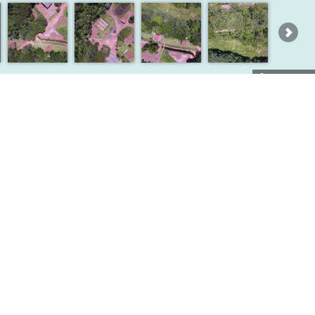
GRADUAÇÃO
DEPARTAMENTOS
ação
Agroindústria, Alimentos e Nutrição
(interinstitucional)
a
Ciência do Solo
(interunidades)
tica
Ciências Biológicas
imal e Pastagens
Ciências Exatas
Tecnologia de Alimentos
Ciências Florestais
(interunidades)
plicada
Economia, Administração e Sociologia
plicada
Engenharia de Biossistemas
 de Sistemas Agrícolas
Entomologia e Acarologia
ia
Fitopatologia e Nematologia
a e Experimentação Agronômica
Genética
e Bioquímica de Plantas
Produção Vegetal
ia
Zootecnia
e Melhoramento de Plantas