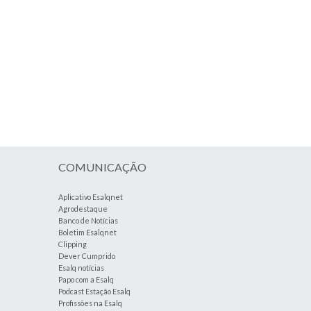
COMUNICAÇÃO
Aplicativo Esalqnet
Agrodestaque
Banco de Notícias
Boletim Esalqnet
Clipping
Dever Cumprido
Esalq notícias
Papo com a Esalq
Podcast Estação Esalq
Profissões na Esalq