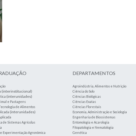
GRADUAÇÃO
DEPARTAMENTOS
ação
Agroindústria, Alimentos e Nutrição
(interinstitucional)
a
Ciência do Solo
(interunidades)
tica
Ciências Biológicas
imal e Pastagens
Ciências Exatas
Tecnologia de Alimentos
Ciências Florestais
(interunidades)
plicada
Economia, Administração e Sociologia
plicada
Engenharia de Biossistemas
 de Sistemas Agrícolas
Entomologia e Acarologia
ia
Fitopatologia e Nematologia
a e Experimentação Agronômica
Genética