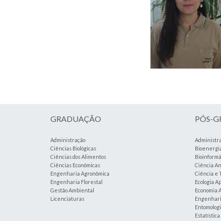
GRADUAÇÃO
PÓS-
Administração
Administr
Ciências Biológicas
Bioenergi
Ciências dos Alimentos
Bioinformá
Ciências Econômicas
Ciência An
Engenharia Agronômica
Ciência e 
Engenharia Florestal
Ecologia A
Gestão Ambiental
Economia A
Licenciaturas
Engenharia
Entomolog
Estatístic