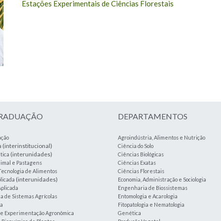
Estações Experimentais de Ciências Florestais
GRADUAÇÃO
DEPARTAMENTOS
ação
Agroindústria, Alimentos e Nutrição
(interinstitucional)
a
Ciência do Solo
(interunidades)
tica
Ciências Biológicas
imal e Pastagens
Ciências Exatas
Tecnologia de Alimentos
Ciências Florestais
(interunidades)
plicada
Economia, Administração e Sociologia
plicada
Engenharia de Biossistemas
 de Sistemas Agrícolas
Entomologia e Acarologia
ia
Fitopatologia e Nematologia
a e Experimentação Agronômica
Genética