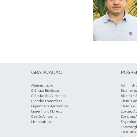
GRADUAÇÃO
PÓS-
Administração
Administr
Ciências Biológicas
Bioenergi
Ciências dos Alimentos
Bioinformá
Ciências Econômicas
Ciência An
Engenharia Agronômica
Ciência e 
Engenharia Florestal
Ecologia A
Gestão Ambiental
Economia A
Licenciaturas
Engenharia
Entomolog
Estatístic