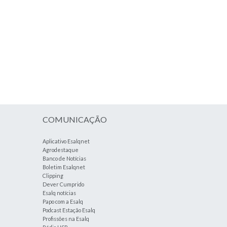
COMUNICAÇÃO
Aplicativo Esalqnet
Agrodestaque
Banco de Notícias
Boletim Esalqnet
Clipping
Dever Cumprido
Esalq notícias
Papo com a Esalq
Podcast Estação Esalq
Profissões na Esalq