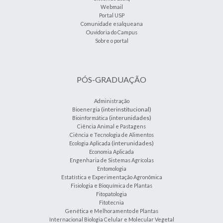
Webmail
Portal USP
Comunidade esalqueana
Ouvidoria do Campus
Sobre o portal
PÓS-GRADUAÇÃO
Administração
(interinstitucional)
Bioenergia
(interunidades)
Bioinformática
Ciência Animal e Pastagens
Ciência e Tecnologia de Alimentos
(interunidades)
Ecologia Aplicada
Economia Aplicada
Engenharia de Sistemas Agrícolas
Entomologia
Estatística e Experimentação Agronômica
Fisiologia e Bioquímica de Plantas
Fitopatologia
Fitotecnia
Genética e Melhoramento de Plantas
Internacional Biologia Celular e Molecular Vegetal