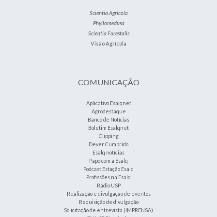
Scientia Agricola
Phyllomedusa
Scientia Forestalis
Visão Agrícola
COMUNICAÇÃO
Aplicativo Esalqnet
Agrodestaque
Banco de Notícias
Boletim Esalqnet
Clipping
Dever Cumprido
Esalq notícias
Papo com a Esalq
Podcast Estação Esalq
Profissões na Esalq
Rádio USP
Realização e divulgação de eventos
Requisição de divulgação
Solicitação de entrevista (IMPRENSA)