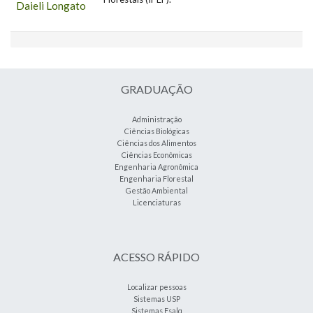
Daieli Longato
GRADUAÇÃO
Administração
Ciências Biológicas
Ciências dos Alimentos
Ciências Econômicas
Engenharia Agronômica
Engenharia Florestal
Gestão Ambiental
Licenciaturas
ACESSO RÁPIDO
Localizar pessoas
Sistemas USP
Sistemas Esalq