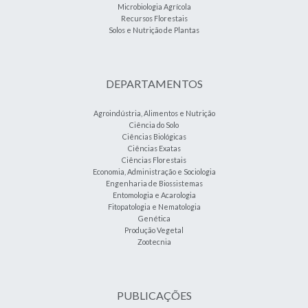
Microbiologia Agrícola
Recursos Florestais
Solos e Nutrição de Plantas
DEPARTAMENTOS
Agroindústria, Alimentos e Nutrição
Ciência do Solo
Ciências Biológicas
Ciências Exatas
Ciências Florestais
Economia, Administração e Sociologia
Engenharia de Biossistemas
Entomologia e Acarologia
Fitopatologia e Nematologia
Genética
Produção Vegetal
Zootecnia
PUBLICAÇÕES