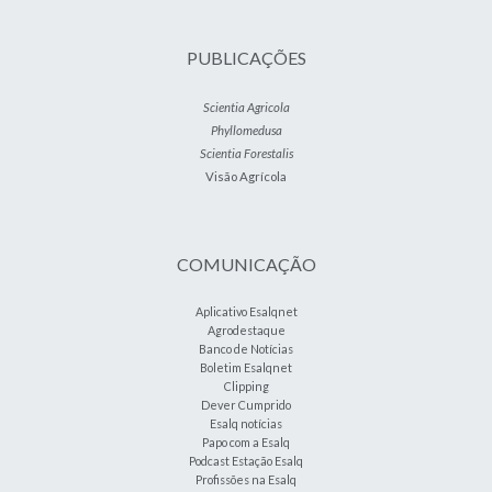
PUBLICAÇÕES
Scientia Agricola
Phyllomedusa
Scientia Forestalis
Visão Agrícola
COMUNICAÇÃO
Aplicativo Esalqnet
Agrodestaque
Banco de Notícias
Boletim Esalqnet
Clipping
Dever Cumprido
Esalq notícias
Papo com a Esalq
Podcast Estação Esalq
Profissões na Esalq