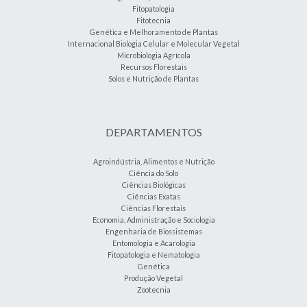
Fitopatologia
Fitotecnia
Genética e Melhoramento de Plantas
Internacional Biologia Celular e Molecular Vegetal
Microbiologia Agrícola
Recursos Florestais
Solos e Nutrição de Plantas
DEPARTAMENTOS
Agroindústria, Alimentos e Nutrição
Ciência do Solo
Ciências Biológicas
Ciências Exatas
Ciências Florestais
Economia, Administração e Sociologia
Engenharia de Biossistemas
Entomologia e Acarologia
Fitopatologia e Nematologia
Genética
Produção Vegetal
Zootecnia