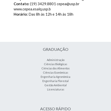
Contato:
(19) 3429.8801 cepea@usp.br
www.cepea.esalq.usp.b
Horário:
Das 8h às 12h e 14h às 18h
GRADUAÇÃO
Administração
Ciências Biológicas
Ciências dos Alimentos
Ciências Econômicas
Engenharia Agronômica
Engenharia Florestal
Gestão Ambiental
Licenciaturas
ACESSO RÁPIDO