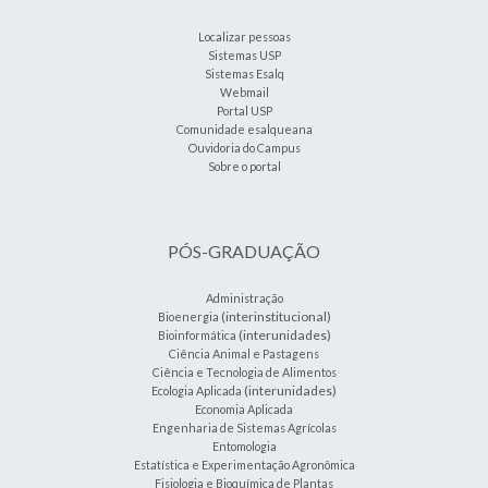
Localizar pessoas
Sistemas USP
Sistemas Esalq
Webmail
Portal USP
Comunidade esalqueana
Ouvidoria do Campus
Sobre o portal
PÓS-GRADUAÇÃO
Administração
(interinstitucional)
Bioenergia
(interunidades)
Bioinformática
Ciência Animal e Pastagens
Ciência e Tecnologia de Alimentos
(interunidades)
Ecologia Aplicada
Economia Aplicada
Engenharia de Sistemas Agrícolas
Entomologia
Estatística e Experimentação Agronômica
Fisiologia e Bioquímica de Plantas