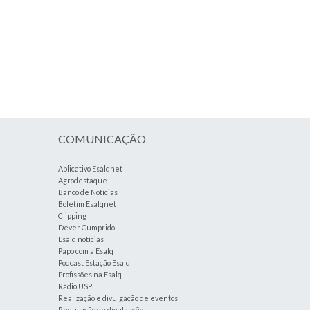
COMUNICAÇÃO
Aplicativo Esalqnet
Agrodestaque
Banco de Notícias
Boletim Esalqnet
Clipping
Dever Cumprido
Esalq notícias
Papo com a Esalq
Podcast Estação Esalq
Profissões na Esalq
Rádio USP
Realização e divulgação de eventos
Requisição de divulgação