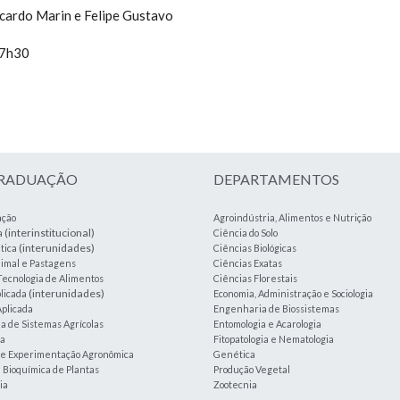
icardo Marin e Felipe Gustavo
17h30
GRADUAÇÃO
DEPARTAMENTOS
ação
Agroindústria, Alimentos e Nutrição
(interinstitucional)
a
Ciência do Solo
(interunidades)
tica
Ciências Biológicas
imal e Pastagens
Ciências Exatas
Tecnologia de Alimentos
Ciências Florestais
(interunidades)
plicada
Economia, Administração e Sociologia
plicada
Engenharia de Biossistemas
 de Sistemas Agrícolas
Entomologia e Acarologia
ia
Fitopatologia e Nematologia
a e Experimentação Agronômica
Genética
e Bioquímica de Plantas
Produção Vegetal
ia
Zootecnia