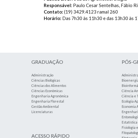
Responsável:
Paulo Cesar Sentelhas, Fábio R
Contato:
(19) 3429.4123 ramal 260
Horário:
Das 7h30 às 11h30 e das 13h30 às 
GRADUAÇÃO
PÓS-
Administração
Administr
Ciências Biológicas
Bioenergi
Ciências dos Alimentos
Bioinformá
Ciências Econômicas
Ciência An
Engenharia Agronômica
Ciência e 
Engenharia Florestal
Ecologia A
Gestão Ambiental
Economia A
Licenciaturas
Engenharia
Entomolog
Estatístic
Fisiologia 
Fitopatolog
ACESSO RÁPIDO
Fitotecnia