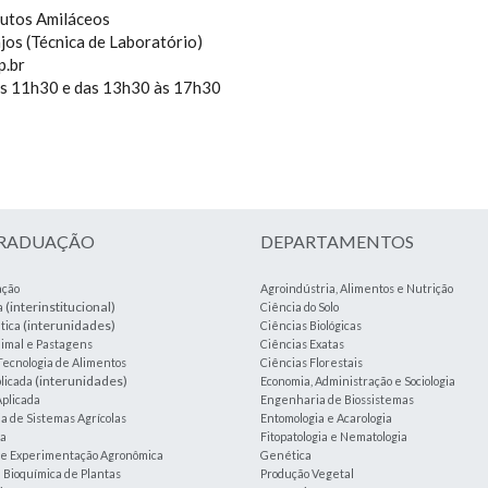
dutos Amiláceos
jos (Técnica de Laboratório)
p.br
às 11h30 e das 13h30 às 17h30
GRADUAÇÃO
DEPARTAMENTOS
ação
Agroindústria, Alimentos e Nutrição
(interinstitucional)
a
Ciência do Solo
(interunidades)
tica
Ciências Biológicas
imal e Pastagens
Ciências Exatas
Tecnologia de Alimentos
Ciências Florestais
(interunidades)
plicada
Economia, Administração e Sociologia
plicada
Engenharia de Biossistemas
 de Sistemas Agrícolas
Entomologia e Acarologia
ia
Fitopatologia e Nematologia
a e Experimentação Agronômica
Genética
e Bioquímica de Plantas
Produção Vegetal