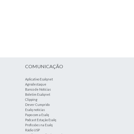
COMUNICAÇÃO
Aplicativo Esalqnet
Agrodestaque
Banco de Notícias
Boletim Esalqnet
Clipping
Dever Cumprido
Esalq notícias
Papo com a Esalq
Podcast Estação Esalq
Profissões na Esalq
Rádio USP