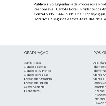
Público alvo:
Engenharia de Processos e Pro
Responsável:
Carlota Boralli Prudente dos An
Contato:
(19) 3447.6001 Email: cbpanjos@us
Horário:
De segunda a sexta-feira, das 7h30 
GRADUAÇÃO
PÓS-
Administração
Administr
Ciências Biológicas
Bioenergi
Ciências dos Alimentos
Bioinformá
Ciências Econômicas
Ciência An
Engenharia Agronômica
Ciência e 
Engenharia Florestal
Ecologia A
Gestão Ambiental
Economia A
Licenciaturas
Engenharia
Entomolog
Estatístic
Fisiologia 