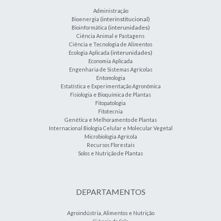
Administração
(interinstitucional)
Bioenergia
(interunidades)
Bioinformática
Ciência Animal e Pastagens
Ciência e Tecnologia de Alimentos
(interunidades)
Ecologia Aplicada
Economia Aplicada
Engenharia de Sistemas Agrícolas
Entomologia
Estatística e Experimentação Agronômica
Fisiologia e Bioquímica de Plantas
Fitopatologia
Fitotecnia
Genética e Melhoramento de Plantas
Internacional Biologia Celular e Molecular Vegetal
Microbiologia Agrícola
Recursos Florestais
Solos e Nutrição de Plantas
DEPARTAMENTOS
Agroindústria, Alimentos e Nutrição