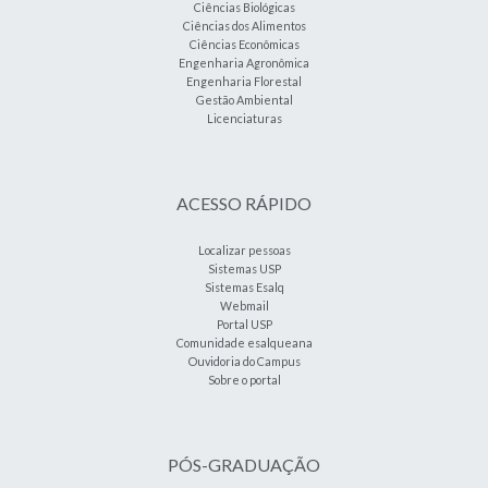
Ciências Biológicas
Ciências dos Alimentos
Ciências Econômicas
Engenharia Agronômica
Engenharia Florestal
Gestão Ambiental
Licenciaturas
ACESSO RÁPIDO
Localizar pessoas
Sistemas USP
Sistemas Esalq
Webmail
Portal USP
Comunidade esalqueana
Ouvidoria do Campus
Sobre o portal
PÓS-GRADUAÇÃO