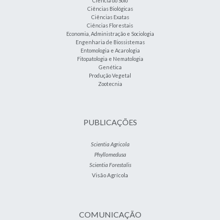
Ciência do Solo
Ciências Biológicas
Ciências Exatas
Ciências Florestais
Economia, Administração e Sociologia
Engenharia de Biossistemas
Entomologia e Acarologia
Fitopatologia e Nematologia
Genética
Produção Vegetal
Zootecnia
PUBLICAÇÕES
Scientia Agricola
Phyllomedusa
Scientia Forestalis
Visão Agrícola
COMUNICAÇÃO