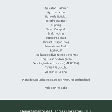
Aplicativo Esalqnet
Agrodestaque
Banco de Notícias
Boletim Esalqnet
Clipping
Dever Cumprido
Esalq notícias
Papo com a Esalq
Podcast Estação Esalq
Profissões na Esalq
Rádio USP
Realização e divulgação de eventos
Requisição de divulgação
Solicitação de entrevista (IMPRENSA)
TV USP Piracicaba
Vídeo Institucional
Plano de Comunicação e Marketing (PCM) Institucional
Vale do Piracicaba
Departamento de Ciências Florestais - LCF