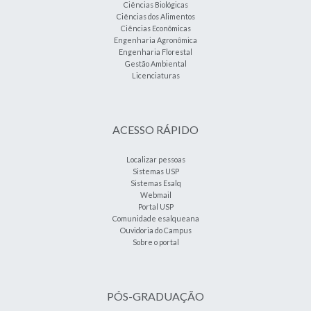
Ciências Biológicas
Ciências dos Alimentos
Ciências Econômicas
Engenharia Agronômica
Engenharia Florestal
Gestão Ambiental
Licenciaturas
ACESSO RÁPIDO
Localizar pessoas
Sistemas USP
Sistemas Esalq
Webmail
Portal USP
Comunidade esalqueana
Ouvidoria do Campus
Sobre o portal
PÓS-GRADUAÇÃO