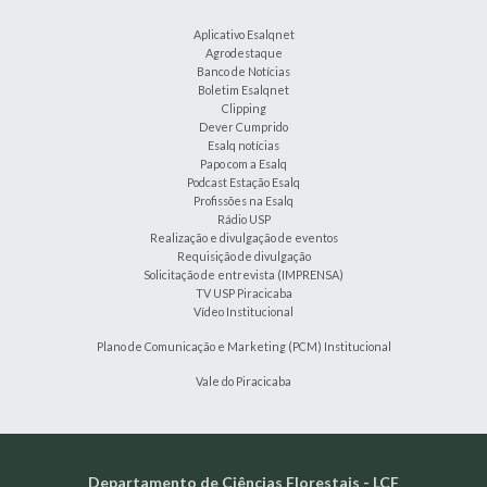
Aplicativo Esalqnet
Agrodestaque
Banco de Notícias
Boletim Esalqnet
Clipping
Dever Cumprido
Esalq notícias
Papo com a Esalq
Podcast Estação Esalq
Profissões na Esalq
Rádio USP
Realização e divulgação de eventos
Requisição de divulgação
Solicitação de entrevista (IMPRENSA)
TV USP Piracicaba
Vídeo Institucional
Plano de Comunicação e Marketing (PCM) Institucional
Vale do Piracicaba
Departamento de Ciências Florestais - LCF