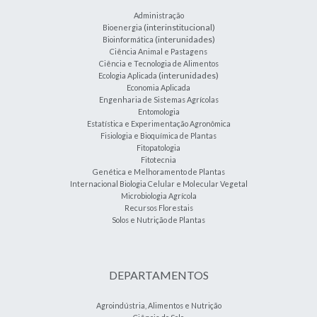
Administração
(interinstitucional)
Bioenergia
(interunidades)
Bioinformática
Ciência Animal e Pastagens
Ciência e Tecnologia de Alimentos
(interunidades)
Ecologia Aplicada
Economia Aplicada
Engenharia de Sistemas Agrícolas
Entomologia
Estatística e Experimentação Agronômica
Fisiologia e Bioquímica de Plantas
Fitopatologia
Fitotecnia
Genética e Melhoramento de Plantas
Internacional Biologia Celular e Molecular Vegetal
Microbiologia Agrícola
Recursos Florestais
Solos e Nutrição de Plantas
DEPARTAMENTOS
Agroindústria, Alimentos e Nutrição