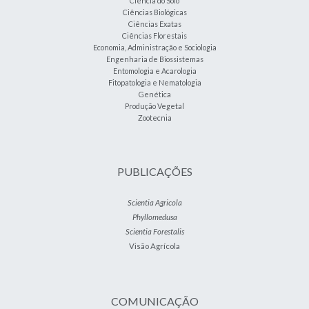
Ciência do Solo
Ciências Biológicas
Ciências Exatas
Ciências Florestais
Economia, Administração e Sociologia
Engenharia de Biossistemas
Entomologia e Acarologia
Fitopatologia e Nematologia
Genética
Produção Vegetal
Zootecnia
PUBLICAÇÕES
Scientia Agricola
Phyllomedusa
Scientia Forestalis
Visão Agrícola
COMUNICAÇÃO